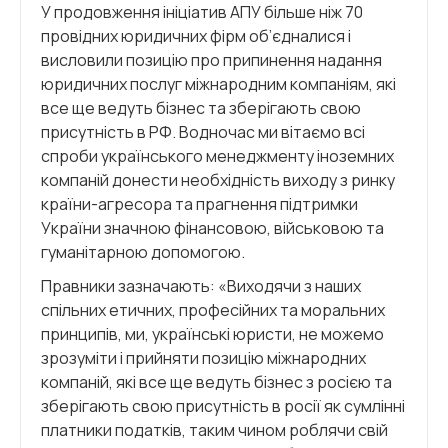
У продовження ініціатив АПУ більше ніж 70
провідних юридичних фірм об’єдналися і
висловили позицію про припинення надання
юридичних послуг міжнародним компаніям, які
все ще ведуть бізнес та зберігають свою
присутність в РФ. Водночас ми вітаємо всі
спроби українського менеджменту іноземних
компаній донести необхідність виходу з ринку
країни-агресора та прагнення підтримки
України значною фінансовою, військовою та
гуманітарною допомогою.
Правники зазначають: «Виходячи з наших
спільних етичних, професійних та моральних
принципів, ми, українські юристи, не можемо
зрозуміти і прийняти позицію міжнародних
компаній, які все ще ведуть бізнес з росією та
зберігають свою присутність в росії як сумлінні
платники податків, таким чином роблячи свій