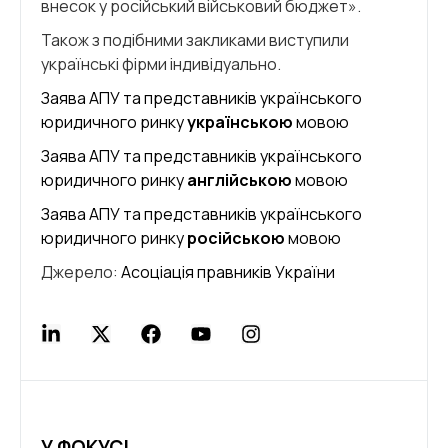
внесок у російський військовий бюджет».
Також з подібними закликами виступили
українські фірми індивідуально.
Заява АПУ та представників українського
юридичного ринку
українською
мовою
Заява АПУ та представників українського
юридичного ринку
англійською
мовою
Заява АПУ та представників українського
юридичного ринку
російською
мовою
Джерело:
Асоціація правників України
У ФОКУСІ