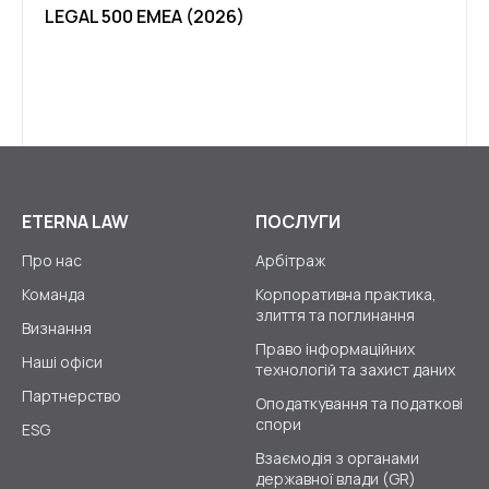
LEGAL 500 EMEA (2026)
КЛІЄ
2026
ETERNA LAW
ПОСЛУГИ
Про нас
Арбітраж
Команда
Корпоративна практика,
злиття та поглинання
Визнання
Право інформаційних
Наші офіси
технологій та захист даних
Партнерство
Оподаткування та податкові
спори
ESG
Взаємодія з органами
державної влади (GR)