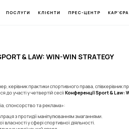
ПОСЛУГИ
КЛІЄНТИ
ПРЕС-ЦЕНТР
КАР’ЄРА
PORT & LAW: WIN-WIN STRATEGY
нер, керівник практики спортивного права, співкерівник п
я до участі у четвертій сесії
Конференції Sport & Law: 
діа, спонсорство та реклама»:
впраця з протидії маніпулюванням змаганнями.
ї власності у сфері спортивної діяльності.