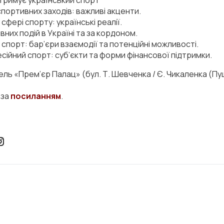
дтримує український спорт
спортивних заходів: важливі акценти.
сфері спорту: українські реалії.
их подій в Україні та за кордоном.
 спорт: бар’єри взаємодії та потенційні можливості.
сійний спорт: суб’єкти та форми фінансової підтримки.
ь «Прем’єр Палац» (бул. Т. Шевченка / Є. Чикаленка (Пушк
 за
посиланням
.