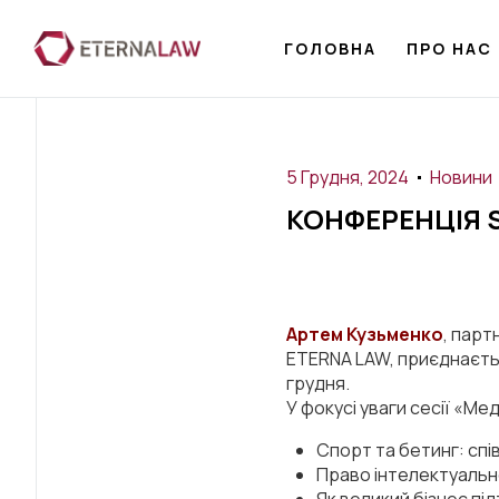
ГОЛОВНА
ПРО НАС
5 Грудня, 2024
Новини
КОНФЕРЕНЦІЯ S
Артем Кузьменко
, парт
ETERNA LAW, приєднаєтьс
грудня.
У фокусі уваги сесії «Ме
Спорт та бетинг: спі
Право інтелектуально