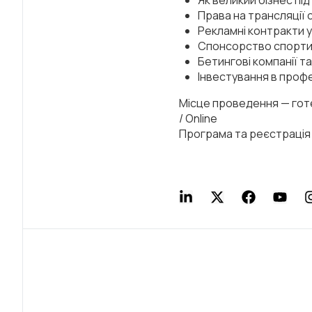
Як великий бізнес пі
Права на трансляції 
Рекламні контракти у 
Спонсорство спортивн
Бетингові компанії та
Інвестування в профе
Місце проведення — готел
/ Online
Програма та реєстрація