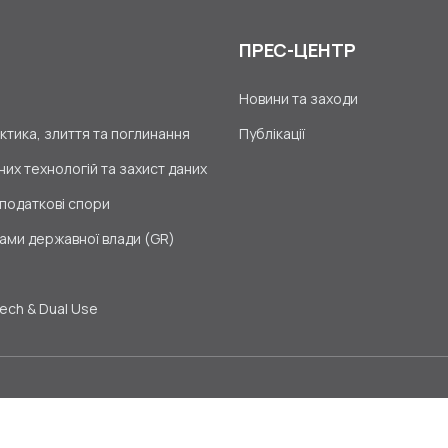
ПРЕС-ЦЕНТР
Новини та заходи
тика, злиття та поглинання
Публікації
их технологій та захист даних
 податкові спори
ами державної влади (GR)
Tech & Dual Use
а cookie