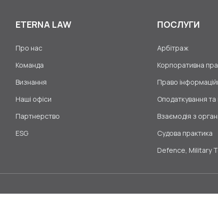
ETERNA LAW
ПОСЛУГИ
Про нас
Арбітраж
Команда
Корпоративна прак
Визнання
Право інформаційн
Наші офіси
Оподаткування та
Партнерство
Взаємодія з орган
ESG
Судова практика
Defence, Military 
© 2026
ETERNA LAW
Політика конфіденційності
Політик