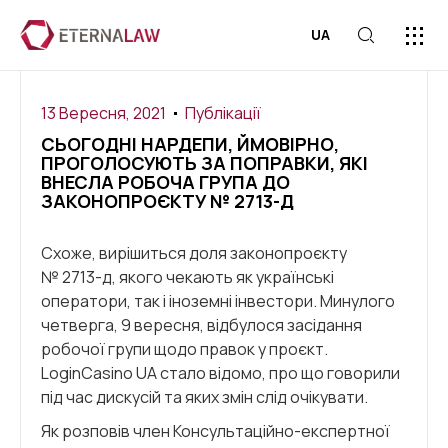
UA
ПРЕС-ЦЕ
13 Вересня, 2021
Публікації
СЬОГОДНІ НАРДЕПИ, ЙМОВІРНО,
ПРОГОЛОСУЮТЬ ЗА ПОПРАВКИ, ЯКІ
ВНЕСЛА РОБОЧА ГРУПА ДО
ЗАКОНОПРОЄКТУ № 2713-Д
Схоже, вирішиться доля законопроєкту
№ 2713-д, якого чекають як українські
оператори, так і іноземні інвестори. Минулого
четверга, 9 вересня, відбулося засідання
робочої групи щодо правок у проєкт.
LoginCasino UA стало відомо, про що говорили
під час дискусій та яких змін слід очікувати.
Як розповів член Консультаційно-експертної