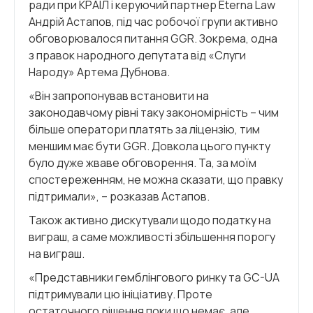
ради при КРАІЛ і керуючий партнер Eterna Law
Андрій Астапов, під час робочої групи активно
обговорювалося питання GGR. Зокрема, одна
з правок народного депутата від «Слуги
Народу» Артема Дубнова.
«Він запропонував встановити на
законодавчому рівні таку закономірність – чим
більше оператори платять за ліцензію, тим
меншим має бути GGR. Довкола цього пункту
було дуже жваве обговорення. Та, за моїм
спостереженням, не можна сказати, що правку
підтримали», – розказав Астапов.
Також активно дискутували щодо податку на
виграш, а саме можливості збільшення порогу
на виграш.
«Представники гемблінгового ринку та GC-UA
підтримували цю ініціативу. Проте
остаточного рішення поки що немає, але