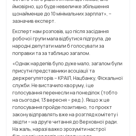
ймовірно, що буде невеличке збільшення
щонайменше до 10 мінімальних зарплат», –
зазначив експерт.
Експерт нам розповів, що після засідання
робочої групи мала відбутися підгрупа, де
народні депутати мали б голосувати за
поправки та за таблицю загалом.
«Однак нардепів було дуже мало, загалом були
присутні представники асоціації та
держрегуляторів – КРАІЛ, Нацбанку, Фіскальної
служби. Не вистачило кворуму, і це
голосування перенесли на понеділок (тобто
на сьогодні, 13 вересня – ред.). Якщо ж це
голосування пройде позитивно, то проєкт
закону відправлять вже на розгляд комітету і
звідти – на друге читання до Верховної ради.
На жаль, наразі важко зрозуміти настрої